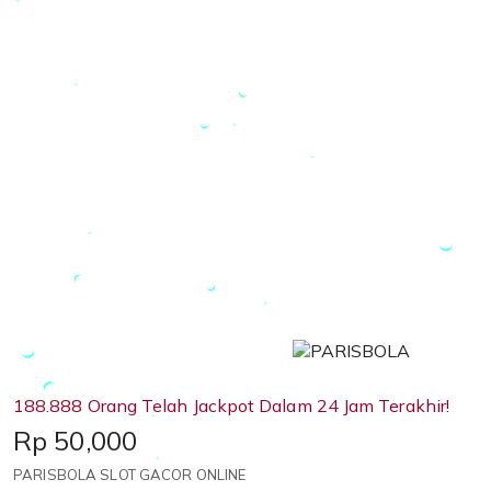
188.888 Orang Telah Jackpot Dalam 24 Jam Terakhir!
Price:
Rp 50,000
PARISBOLA SLOT GACOR ONLINE